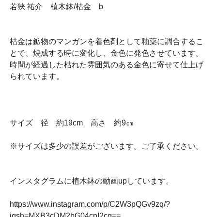
若狹 祐介 植木鉢/枯金 b
枯金は鉱物のマンガンを着色剤として釉薬に調合するこ
とで、焼成する時に変化し、金色に発色させています。
時間が経過した枯れた雰囲気のある金色に寄せて仕上げ
られています。
サイズ 径 約19cm 高さ 約9㎝
※サイズは多少の誤差がございます。ご了承ください。
インスタグラムに植木鉢の動画upしています。
https://www.instagram.com/p/C2W3pQGv9zq/?
igsh=MXB3cDM2bG04cnI2cg==