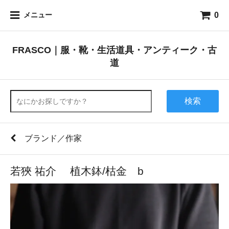
0
メニュー
FRASCO｜服・靴・生活道具・アンティーク・古
道
検索
ブランド／作家
若狹 祐介 植木鉢/枯金 b