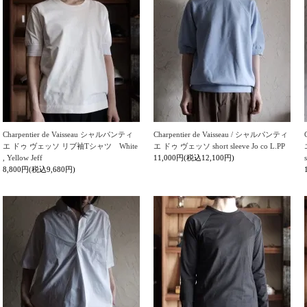
Charpentier de Vaisseau シャルパンティ
Charpentier de Vaisseau / シャルパンティ
エ ドゥ ヴェッソ リブ袖Tシャツ White
エ ドゥ ヴェッソ short sleeve Jo co L.PP
, Yellow Jeff
11,000円(税込12,100円)
8,800円(税込9,680円)