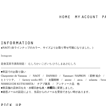
●NAOT (全ラインナップのカラー、サイズよりお取り寄せ可能になりました。)
Instagram
筵會茣蓙市廣島朝筵 / むしろかいございち ひろしまあさむしろ
---------------------------------------------------------------------------------------------------------
■常設でのお取り扱い
Charpentier de Vaisseau / NAOT / DANSKO / Yammart / NAPRON / 若狹
ヒトツトテ。 / factory works 405 / 太陽樹林 / anone / anca. / solanita / bros / H
NISHIGUCHI KUTSUSHITA / チアブ家具 / アンティーク品 他
■実店舗の店休日を火・水曜日
から火・木曜日
に変更しました。
■迷惑メールの設定により、当店からのメールを受信できない時があります。