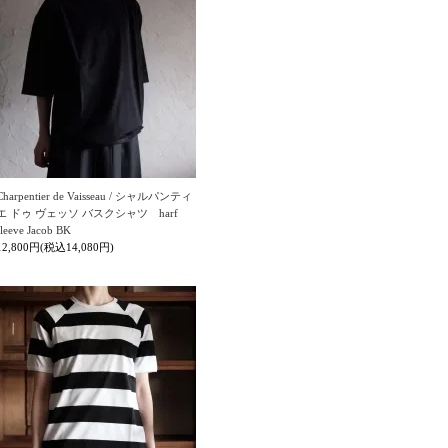
Charpentier de Vaisseau / シャルパンティ
エ ドゥ ヴェッソ バスクシャツ harf
sleeve Jacob BK
12,800円(税込14,080円)