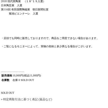
2018 現代茶陶展 （１８’１９入選）
日本陶芸展 入選
第116回 有田国際陶磁展 朝日新聞社賞
菊池ビエンナーレ 入選
・店頭でも同時に販売しておりますので、商品をご用意できない場合があります。
・ご覧になるモニターによって、実物の色味と多少異なる場合がございます。
................................
販売価格
10,000円(税込11,000円)
在庫数
在庫 0 SOLD OUT
SOLD OUT
» 特定商取引法に基づく表記 (返品など)