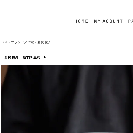
TOP
>
ブランド／作家
>
若狹 祐介
｜若狹 祐介 植木鉢/黒鈍 b