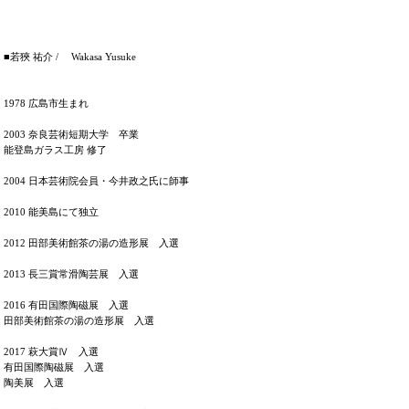
■若狹 祐介 / Wakasa Yusuke
1978 広島市生まれ
2003 奈良芸術短期大学 卒業
能登島ガラス工房 修了
2004 日本芸術院会員・今井政之氏に師事
2010 能美島にて独立
2012 田部美術館茶の湯の造形展 入選
2013 長三賞常滑陶芸展 入選
2016 有田国際陶磁展 入選
田部美術館茶の湯の造形展 入選
2017 萩大賞Ⅳ 入選
有田国際陶磁展 入選
陶美展 入選