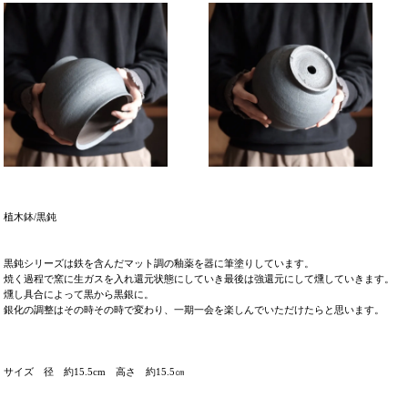
植木鉢/黒鈍
黒鈍シリーズは鉄を含んだマット調の釉薬を器に筆塗りしています。
焼く過程で窯に生ガスを入れ還元状態にしていき最後は強還元にして燻していきます。
燻し具合によって黒から黒銀に。
銀化の調整はその時その時で変わり、一期一会を楽しんでいただけたらと思います。
サイズ 径 約15.5cm 高さ 約15.5㎝