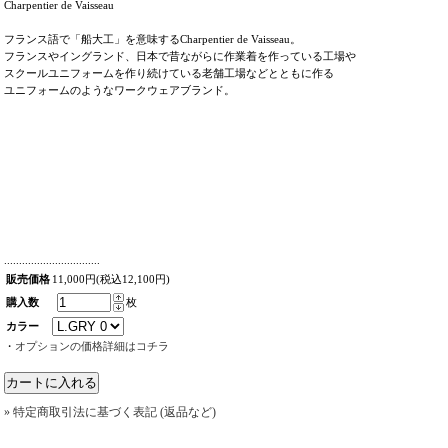
Charpentier de Vaisseau
フランス語で「船大工」を意味するCharpentier de Vaisseau。
フランスやイングランド、日本で昔ながらに作業着を作っている工場や
スクールユニフォームを作り続けている老舗工場などとともに作る
ユニフォームのようなワークウェアブランド。
................................
販売価格
11,000円(税込12,100円)
購入数
枚
カラー
・
オプションの価格詳細はコチラ
» 特定商取引法に基づく表記 (返品など)