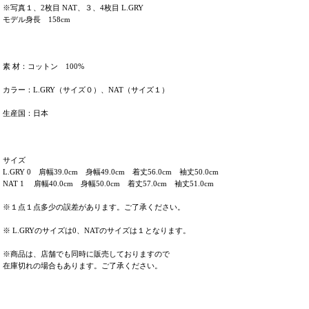
※写真１、2枚目 NAT、３、4枚目 L.GRY
モデル身長 158cm
素 材：コットン 100%
カラー：L.GRY（サイズ０）、NAT（サイズ１）
生産国：日本
サイズ
L.GRY 0 肩幅39.0cm 身幅49.0cm 着丈56.0cm 袖丈50.0cm
NAT 1 肩幅40.0cm 身幅50.0cm 着丈57.0cm 袖丈51.0cm
※１点１点多少の誤差があります。ご了承ください。
※ L.GRYのサイズは0、NATのサイズは１となります。
※商品は、店舗でも同時に販売しておりますので
在庫切れの場合もあります。ご了承ください。