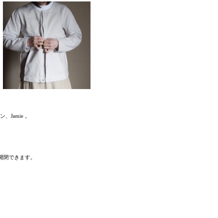
、Jamie 。
開閉できます。