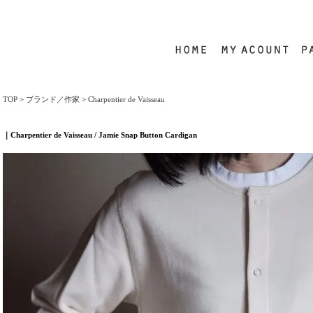
TOP
>
ブランド／作家
>
Charpentier de Vaisseau
｜Charpentier de Vaisseau / Jamie Snap Button Cardigan